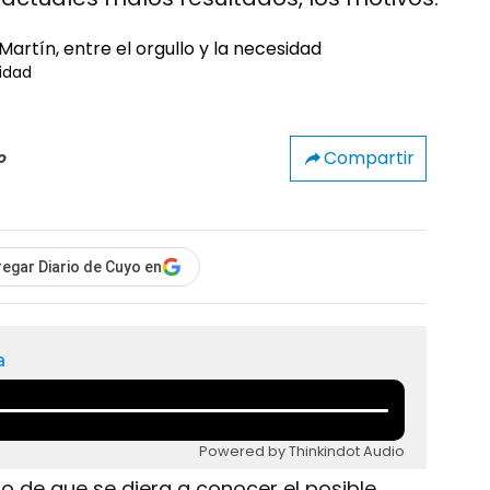
sidad
Compartir
o
egar Diario de Cuyo en
a
Powered by Thinkindot Audio
o de que se diera a conocer el posible