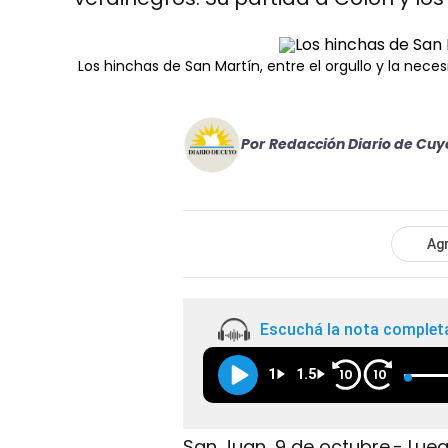
Los hinchas de San Martín, entre el orgullo y la nece
Por
Redacción Diario de Cuy
Agr
Escuchá la nota complet
1
1.5
10
10
San Juan, 9 de octubre.- Lueg