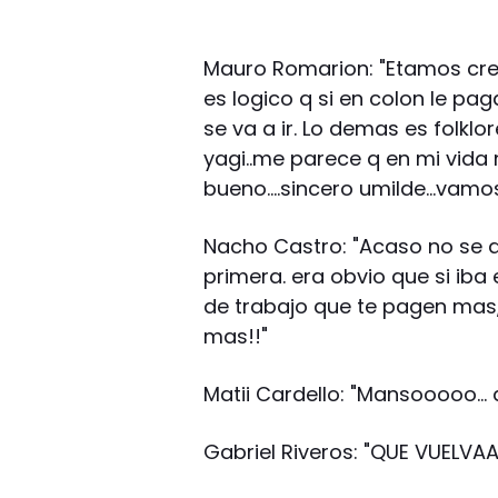
Mauro Romarion: "Etamos cres
es logico q si en colon le pa
se va a ir. Lo demas es folkl
yagi..me parece q en mi vida 
bueno….sincero umilde…vamos
Nacho Castro: "Acaso no se a
primera. era obvio que si ib
de trabajo que te pagen mas,
mas!!"
Matii Cardello: "Mansooooo… d
Gabriel Riveros: "QUE VUELVAA