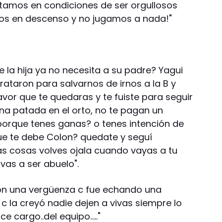
estamos en condiciones de ser orgullosos
mos en descenso y no jugamos a nada!"
 la hija ya no necesita a su padre? Yagui
rataron para salvarnos de irnos a la B y
vor que te quedaras y te fuiste para seguir
na patada en el orto, no te pagan un
porque tenes ganas? o tenes intención de
ue te debe Colon? quedate y seguí
sas cosas volves ojala cuando vayas a tu
 vas a ser abuelo".
on una vergüenza c fue echando una
 c la creyó nadie dejen a vivas siempre lo
 cargo..del equipo….."