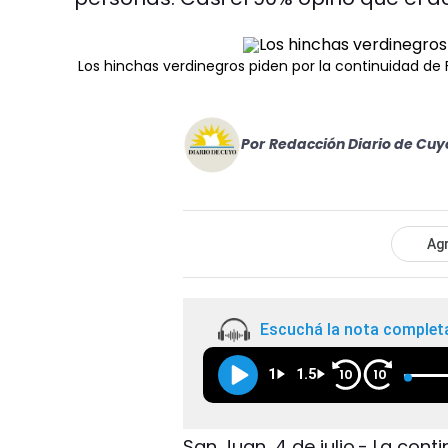
Los hinchas verdinegros piden por la continuidad d
Por
Redacción Diario de Cuy
Agr
Escuchá la nota complet
1
1.5
10
10
San Juan, 4 de julio.- La con