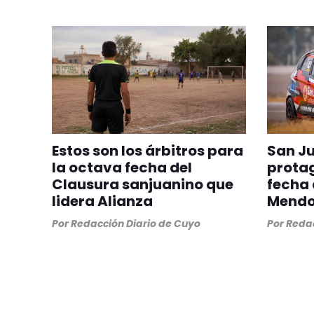
Estos son los árbitros para
San J
la octava fecha del
protag
Clausura sanjuanino que
fecha 
lidera Alianza
Mend
Por
Redacción Diario de Cuyo
Por
Redac