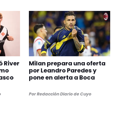
ó River
Milan prepara una oferta
omo
por Leandro Paredes y
Vasco
pone en alerta a Boca
o
Por
Redacción Diario de Cuyo