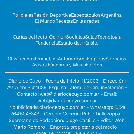
Policiales
Pasión Deportiva
Espectáculos
Argentina
El Mundo
Recetas
En las redes
Cartas del lector
Opinion
Sociales
Salud
Tecnología
Tendencia
Estado del tránsito
Clasificados
Inmuebles
Automotores
Empleos
Servicios
Avisos Fúnebres y Misas
Edictos
Diario de Cuyo - Fecha de Inicio: 11/2003 - Dirección:
Av. Alem Sur 1639. Esquina Lateral de Circunvalación -
Contacto:
web@diariodecuyo.com.ar
- Email:
web@diariodecuyo.com.ar
/
publicidad@diariodecuyo.com.ar
-
Whatsapp: (054)
264 5045343 - Gerente General: Pablo Dellazoppa -
Secretario de Redacción: Diego Castillo - Editor Web:
Mario Romero - Empresa propietaria del medio -
FRANCISCO MONTES S.A.C.I.F.