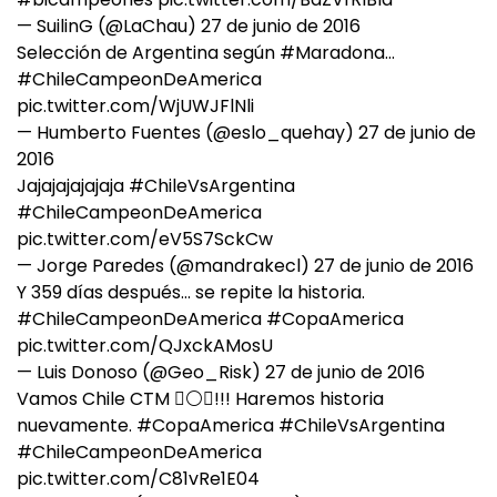
— SuilinG (@LaChau)
27 de junio de 2016
Selección de Argentina según
#Maradona
…
#ChileCampeonDeAmerica
pic.twitter.com/WjUWJFlNli
— Humberto Fuentes (@eslo_quehay)
27 de junio de
2016
Jajajajajajaja
#ChileVsArgentina
#ChileCampeonDeAmerica
pic.twitter.com/eV5S7SckCw
— Jorge Paredes (@mandrakecl)
27 de junio de 2016
Y 359 días después… se repite la historia.
#ChileCampeonDeAmerica
#CopaAmerica
pic.twitter.com/QJxckAMosU
— Luis Donoso (@Geo_Risk)
27 de junio de 2016
Vamos Chile CTM ⚪!!! Haremos historia
nuevamente.
#CopaAmerica
#ChileVsArgentina
#ChileCampeonDeAmerica
pic.twitter.com/C81vRe1E04