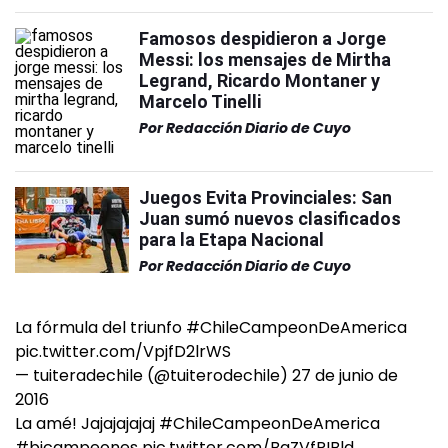
Famosos despidieron a Jorge
Messi: los mensajes de Mirtha
Legrand, Ricardo Montaner y
Marcelo Tinelli
Por
Redacción Diario de Cuyo
Juegos Evita Provinciales: San
Juan sumó nuevos clasificados
para la Etapa Nacional
Por
Redacción Diario de Cuyo
La fórmula del triunfo
#ChileCampeonDeAmerica
pic.twitter.com/VpjfD2lrWS
— tuiteradechile (@tuiterodechile)
27 de junio de
2016
La amé! Jajajajajaj
#ChileCampeonDeAmerica
#bicampeones
pic.twitter.com/BaZVfRIBld