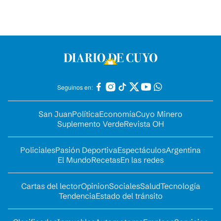
Seguinos en:
San Juan
Política
Economía
Cuyo Minero
Suplemento Verde
Revista OH
Policiales
Pasión Deportiva
Espectáculos
Argentina
El Mundo
Recetas
En las redes
Cartas del lector
Opinion
Sociales
Salud
Tecnología
Tendencia
Estado del tránsito