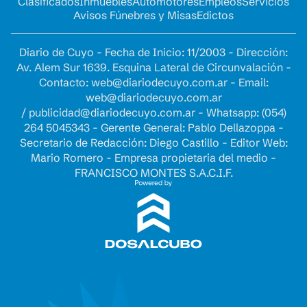
Clasificados
Inmuebles
Automotores
Empleos
Servicios
Avisos Fúnebres y Misas
Edictos
Diario de Cuyo - Fecha de Inicio: 11/2003 - Dirección:
Av. Alem Sur 1639. Esquina Lateral de Circunvalación -
Contacto:
web@diariodecuyo.com.ar
- Email:
web@diariodecuyo.com.ar
/
publicidad@diariodecuyo.com.ar
-
Whatsapp: (054)
264 5045343 - Gerente General: Pablo Dellazoppa -
Secretario de Redacción: Diego Castillo - Editor Web:
Mario Romero - Empresa propietaria del medio -
FRANCISCO MONTES S.A.C.I.F.