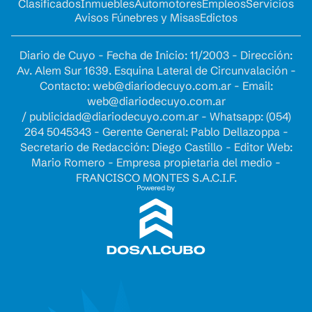
Clasificados
Inmuebles
Automotores
Empleos
Servicios
Avisos Fúnebres y Misas
Edictos
Diario de Cuyo - Fecha de Inicio: 11/2003 - Dirección:
Av. Alem Sur 1639. Esquina Lateral de Circunvalación -
Contacto:
web@diariodecuyo.com.ar
- Email:
web@diariodecuyo.com.ar
/
publicidad@diariodecuyo.com.ar
-
Whatsapp: (054)
264 5045343 - Gerente General: Pablo Dellazoppa -
Secretario de Redacción: Diego Castillo - Editor Web:
Mario Romero - Empresa propietaria del medio -
FRANCISCO MONTES S.A.C.I.F.