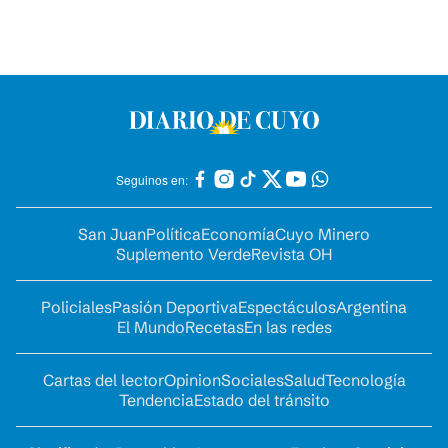
Seguinos en:
San Juan
Política
Economía
Cuyo Minero
Suplemento Verde
Revista OH
Policiales
Pasión Deportiva
Espectáculos
Argentina
El Mundo
Recetas
En las redes
Cartas del lector
Opinion
Sociales
Salud
Tecnología
Tendencia
Estado del tránsito