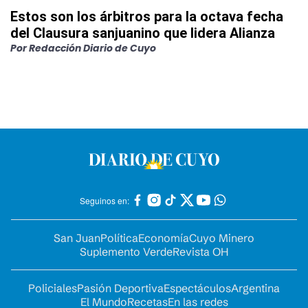
Estos son los árbitros para la octava fecha
del Clausura sanjuanino que lidera Alianza
Por
Redacción Diario de Cuyo
Seguinos en:
San Juan
Política
Economía
Cuyo Minero
Suplemento Verde
Revista OH
Policiales
Pasión Deportiva
Espectáculos
Argentina
El Mundo
Recetas
En las redes