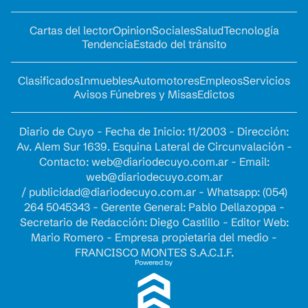
Cartas del lector
Opinion
Sociales
Salud
Tecnología
Tendencia
Estado del tránsito
Clasificados
Inmuebles
Automotores
Empleos
Servicios
Avisos Fúnebres y Misas
Edictos
Diario de Cuyo - Fecha de Inicio: 11/2003 - Dirección:
Av. Alem Sur 1639. Esquina Lateral de Circunvalación -
Contacto:
web@diariodecuyo.com.ar
- Email:
web@diariodecuyo.com.ar
/
publicidad@diariodecuyo.com.ar
-
Whatsapp: (054)
264 5045343 - Gerente General: Pablo Dellazoppa -
Secretario de Redacción: Diego Castillo - Editor Web:
Mario Romero - Empresa propietaria del medio -
FRANCISCO MONTES S.A.C.I.F.