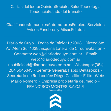
Cartas del lector
Opinion
Sociales
Salud
Tecnología
Tendencia
Estado del tránsito
Clasificados
Inmuebles
Automotores
Empleos
Servicios
Avisos Fúnebres y Misas
Edictos
Diario de Cuyo - Fecha de Inicio: 11/2003 - Dirección:
Av. Alem Sur 1639. Esquina Lateral de Circunvalación -
Contacto:
web@diariodecuyo.com.ar
- Email:
web@diariodecuyo.com.ar
/
publicidad@diariodecuyo.com.ar
-
Whatsapp: (054)
264 5045343 - Gerente General: Pablo Dellazoppa -
Secretario de Redacción: Diego Castillo - Editor Web:
Mario Romero - Empresa propietaria del medio -
FRANCISCO MONTES S.A.C.I.F.