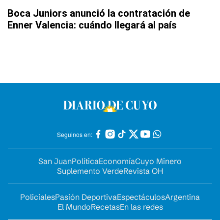
Boca Juniors anunció la contratación de
Enner Valencia: cuándo llegará al país
Seguinos en:
San Juan
Política
Economía
Cuyo Minero
Suplemento Verde
Revista OH
Policiales
Pasión Deportiva
Espectáculos
Argentina
El Mundo
Recetas
En las redes