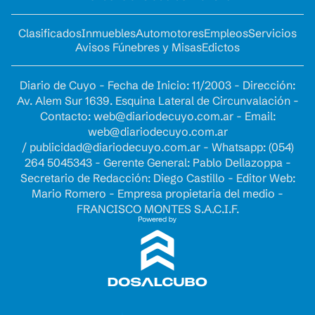
Clasificados
Inmuebles
Automotores
Empleos
Servicios
Avisos Fúnebres y Misas
Edictos
Diario de Cuyo - Fecha de Inicio: 11/2003 - Dirección:
Av. Alem Sur 1639. Esquina Lateral de Circunvalación -
Contacto:
web@diariodecuyo.com.ar
- Email:
web@diariodecuyo.com.ar
/
publicidad@diariodecuyo.com.ar
-
Whatsapp: (054)
264 5045343 - Gerente General: Pablo Dellazoppa -
Secretario de Redacción: Diego Castillo - Editor Web:
Mario Romero - Empresa propietaria del medio -
FRANCISCO MONTES S.A.C.I.F.