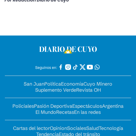
Por
Redacción Diario de Cuyo
Seguinos en:
San Juan
Política
Economía
Cuyo Minero
Suplemento Verde
Revista OH
Policiales
Pasión Deportiva
Espectáculos
Argentina
El Mundo
Recetas
En las redes
Cartas del lector
Opinion
Sociales
Salud
Tecnología
Tendencia
Estado del tránsito