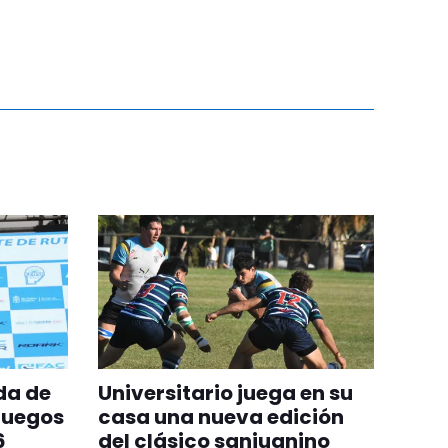
da de
Universitario juega en su
Juegos
casa una nueva edición
6
del clásico sanjuanino