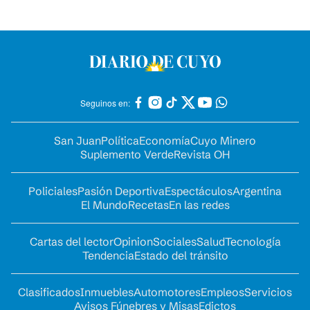
Seguinos en:
San Juan
Política
Economía
Cuyo Minero
Suplemento Verde
Revista OH
Policiales
Pasión Deportiva
Espectáculos
Argentina
El Mundo
Recetas
En las redes
Cartas del lector
Opinion
Sociales
Salud
Tecnología
Tendencia
Estado del tránsito
Clasificados
Inmuebles
Automotores
Empleos
Servicios
Avisos Fúnebres y Misas
Edictos