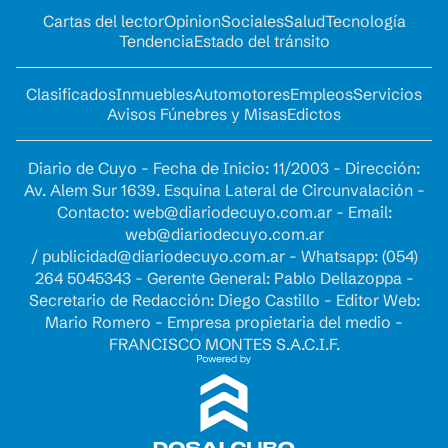
Cartas del lector
Opinion
Sociales
Salud
Tecnología
Tendencia
Estado del tránsito
Clasificados
Inmuebles
Automotores
Empleos
Servicios
Avisos Fúnebres y Misas
Edictos
Diario de Cuyo - Fecha de Inicio: 11/2003 - Dirección:
Av. Alem Sur 1639. Esquina Lateral de Circunvalación -
Contacto:
web@diariodecuyo.com.ar
- Email:
web@diariodecuyo.com.ar
/
publicidad@diariodecuyo.com.ar
-
Whatsapp: (054)
264 5045343 - Gerente General: Pablo Dellazoppa -
Secretario de Redacción: Diego Castillo - Editor Web:
Mario Romero - Empresa propietaria del medio -
FRANCISCO MONTES S.A.C.I.F.