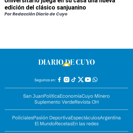
Universitario juega en su casa una nueva
edición del clásico sanjuanino
Por
Redacción Diario de Cuyo
Seguinos en:
San Juan
Política
Economía
Cuyo Minero
Suplemento Verde
Revista OH
Policiales
Pasión Deportiva
Espectáculos
Argentina
El Mundo
Recetas
En las redes