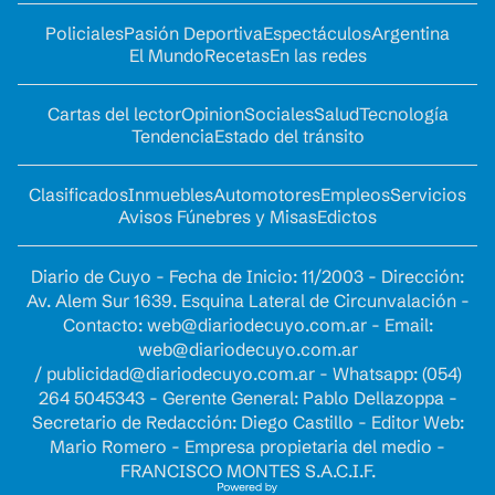
Policiales
Pasión Deportiva
Espectáculos
Argentina
El Mundo
Recetas
En las redes
Cartas del lector
Opinion
Sociales
Salud
Tecnología
Tendencia
Estado del tránsito
Clasificados
Inmuebles
Automotores
Empleos
Servicios
Avisos Fúnebres y Misas
Edictos
Diario de Cuyo - Fecha de Inicio: 11/2003 - Dirección:
Av. Alem Sur 1639. Esquina Lateral de Circunvalación -
Contacto:
web@diariodecuyo.com.ar
- Email:
web@diariodecuyo.com.ar
/
publicidad@diariodecuyo.com.ar
-
Whatsapp: (054)
264 5045343 - Gerente General: Pablo Dellazoppa -
Secretario de Redacción: Diego Castillo - Editor Web:
Mario Romero - Empresa propietaria del medio -
FRANCISCO MONTES S.A.C.I.F.