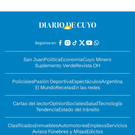
Seguinos en:
San Juan
Política
Economía
Cuyo Minero
Suplemento Verde
Revista OH
Policiales
Pasión Deportiva
Espectáculos
Argentina
El Mundo
Recetas
En las redes
Cartas del lector
Opinion
Sociales
Salud
Tecnología
Tendencia
Estado del tránsito
Clasificados
Inmuebles
Automotores
Empleos
Servicios
Avisos Fúnebres y Misas
Edictos