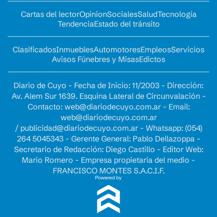
Cartas del lector
Opinion
Sociales
Salud
Tecnología
Tendencia
Estado del tránsito
Clasificados
Inmuebles
Automotores
Empleos
Servicios
Avisos Fúnebres y Misas
Edictos
Diario de Cuyo - Fecha de Inicio: 11/2003 - Dirección:
Av. Alem Sur 1639. Esquina Lateral de Circunvalación -
Contacto:
web@diariodecuyo.com.ar
- Email:
web@diariodecuyo.com.ar
/
publicidad@diariodecuyo.com.ar
-
Whatsapp: (054)
264 5045343 - Gerente General: Pablo Dellazoppa -
Secretario de Redacción: Diego Castillo - Editor Web:
Mario Romero - Empresa propietaria del medio -
FRANCISCO MONTES S.A.C.I.F.