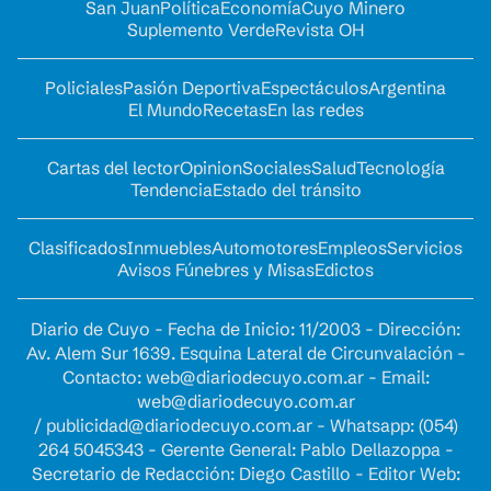
San Juan
Política
Economía
Cuyo Minero
Suplemento Verde
Revista OH
Policiales
Pasión Deportiva
Espectáculos
Argentina
El Mundo
Recetas
En las redes
Cartas del lector
Opinion
Sociales
Salud
Tecnología
Tendencia
Estado del tránsito
Clasificados
Inmuebles
Automotores
Empleos
Servicios
Avisos Fúnebres y Misas
Edictos
Diario de Cuyo - Fecha de Inicio: 11/2003 - Dirección:
Av. Alem Sur 1639. Esquina Lateral de Circunvalación -
Contacto:
web@diariodecuyo.com.ar
- Email:
web@diariodecuyo.com.ar
/
publicidad@diariodecuyo.com.ar
-
Whatsapp: (054)
264 5045343 - Gerente General: Pablo Dellazoppa -
Secretario de Redacción: Diego Castillo - Editor Web: