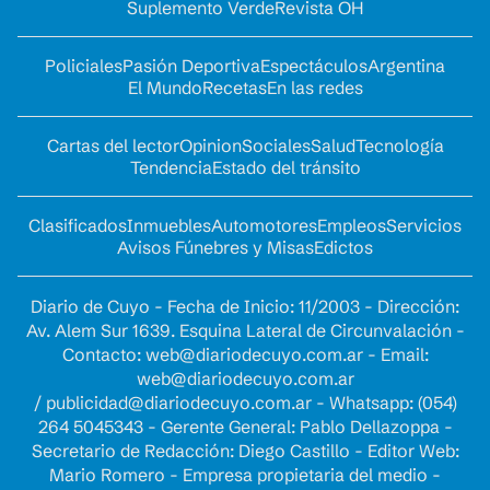
Suplemento Verde
Revista OH
Policiales
Pasión Deportiva
Espectáculos
Argentina
El Mundo
Recetas
En las redes
Cartas del lector
Opinion
Sociales
Salud
Tecnología
Tendencia
Estado del tránsito
Clasificados
Inmuebles
Automotores
Empleos
Servicios
Avisos Fúnebres y Misas
Edictos
Diario de Cuyo - Fecha de Inicio: 11/2003 - Dirección:
Av. Alem Sur 1639. Esquina Lateral de Circunvalación -
Contacto:
web@diariodecuyo.com.ar
- Email:
web@diariodecuyo.com.ar
/
publicidad@diariodecuyo.com.ar
-
Whatsapp: (054)
264 5045343 - Gerente General: Pablo Dellazoppa -
Secretario de Redacción: Diego Castillo - Editor Web:
Mario Romero - Empresa propietaria del medio -