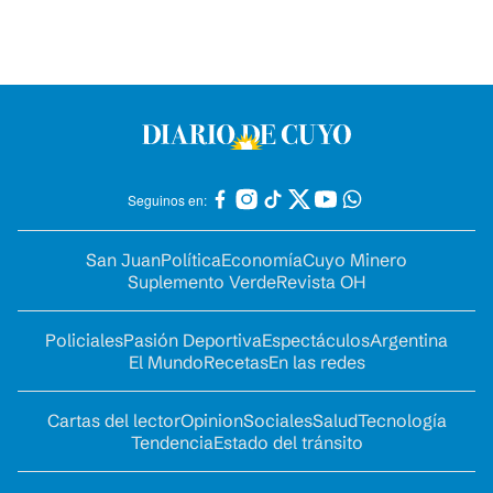
Seguinos en:
San Juan
Política
Economía
Cuyo Minero
Suplemento Verde
Revista OH
Policiales
Pasión Deportiva
Espectáculos
Argentina
El Mundo
Recetas
En las redes
Cartas del lector
Opinion
Sociales
Salud
Tecnología
Tendencia
Estado del tránsito