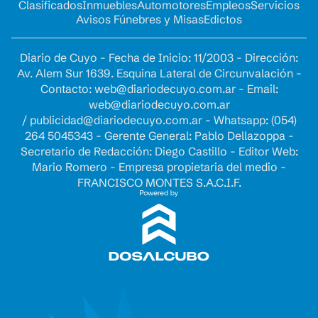
Clasificados
Inmuebles
Automotores
Empleos
Servicios
Avisos Fúnebres y Misas
Edictos
Diario de Cuyo - Fecha de Inicio: 11/2003 - Dirección:
Av. Alem Sur 1639. Esquina Lateral de Circunvalación -
Contacto:
web@diariodecuyo.com.ar
- Email:
web@diariodecuyo.com.ar
/
publicidad@diariodecuyo.com.ar
-
Whatsapp: (054)
264 5045343 - Gerente General: Pablo Dellazoppa -
Secretario de Redacción: Diego Castillo - Editor Web:
Mario Romero - Empresa propietaria del medio -
FRANCISCO MONTES S.A.C.I.F.