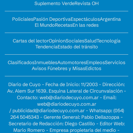
Suplemento Verde
Revista OH
Policiales
Pasión Deportiva
Espectáculos
Argentina
El Mundo
Recetas
En las redes
Cartas del lector
Opinion
Sociales
Salud
Tecnología
Tendencia
Estado del tránsito
Clasificados
Inmuebles
Automotores
Empleos
Servicios
Avisos Fúnebres y Misas
Edictos
Diario de Cuyo - Fecha de Inicio: 11/2003 - Dirección:
Av. Alem Sur 1639. Esquina Lateral de Circunvalación -
Contacto:
web@diariodecuyo.com.ar
- Email:
web@diariodecuyo.com.ar
/
publicidad@diariodecuyo.com.ar
-
Whatsapp: (054)
264 5045343 - Gerente General: Pablo Dellazoppa -
Secretario de Redacción: Diego Castillo - Editor Web:
Mario Romero - Empresa propietaria del medio -