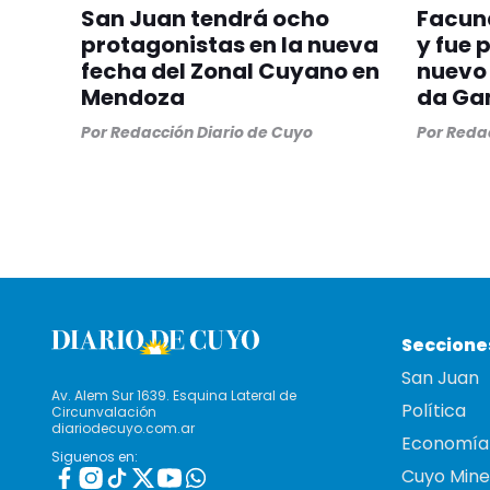
San Juan tendrá ocho
Facund
protagonistas en la nueva
y fue
fecha del Zonal Cuyano en
nuevo 
Mendoza
da G
Por
Redacción Diario de Cuyo
Por
Redac
Seccione
San Juan
Av. Alem Sur 1639. Esquina Lateral de
Política
Circunvalación
diariodecuyo.com.ar
Economía
Siguenos en:
Cuyo Mine