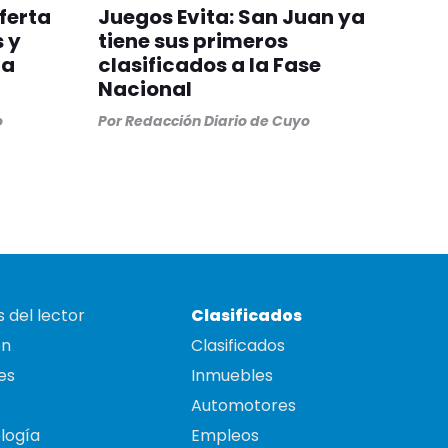
ferta
Juegos Evita: San Juan ya
 y
tiene sus primeros
ca
clasificados a la Fase
Nacional
o
Por
Redacción Diario de Cuyo
 del lector
Clasificados
on
Clasificados
es
Inmuebles
Automotores
logía
Empleos