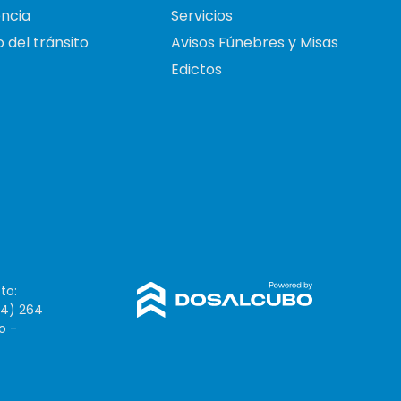
ncia
Servicios
 del tránsito
Avisos Fúnebres y Misas
Edictos
to:
54) 264
o -