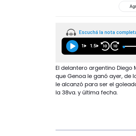
Agr
Escuchá la nota complet
1
1.5
10
10
El delantero argentino Diego 
que Genoa le ganó ayer, de lo
le alcanzó para ser el goleador
la 38va. y última fecha.