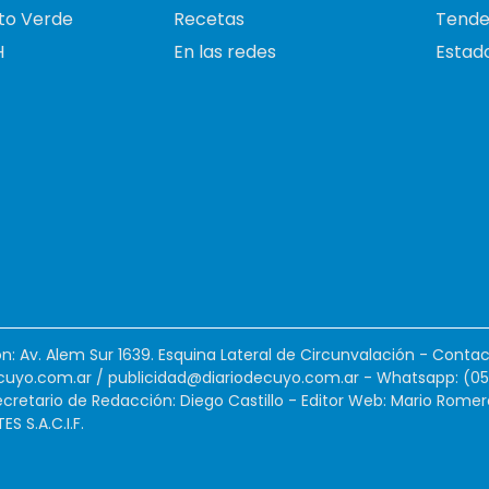
to Verde
Recetas
Tende
H
En las redes
Estado
ión: Av. Alem Sur 1639. Esquina Lateral de Circunvalación - Contac
cuyo.com.ar
/
publicidad@diariodecuyo.com.ar
-
Whatsapp: (0
cretario de Redacción: Diego Castillo - Editor Web: Mario Romer
 S.A.C.I.F.