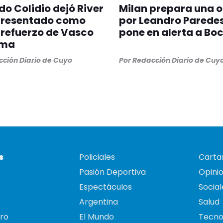
o Colidio dejó River
Milan prepara una o
 presentado como
por Leandro Paredes
refuerzo de Vasco
pone en alerta a Bo
ama
ción Diario de Cuyo
Por
Redacción Diario de Cuy
s
Policiales
Cartas
Pasión Deportiva
Opini
Espectáculos
Social
Argentina
Salud
ro
El Mundo
Tecno