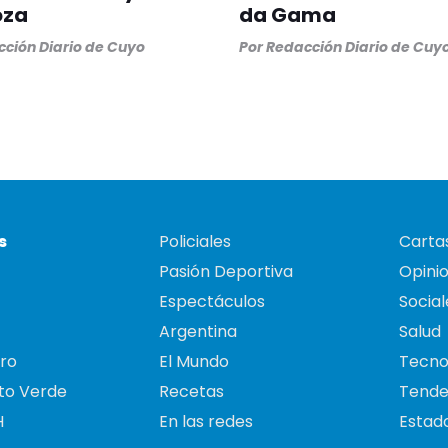
oza
da Gama
ción Diario de Cuyo
Por
Redacción Diario de Cuy
s
Policiales
Cartas
Pasión Deportiva
Opini
Espectáculos
Social
Argentina
Salud
ro
El Mundo
Tecno
to Verde
Recetas
Tende
H
En las redes
Estado