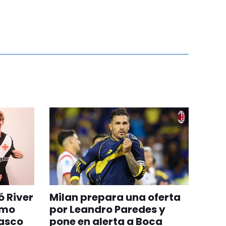
ó River
Milan prepara una oferta
omo
por Leandro Paredes y
Vasco
pone en alerta a Boca