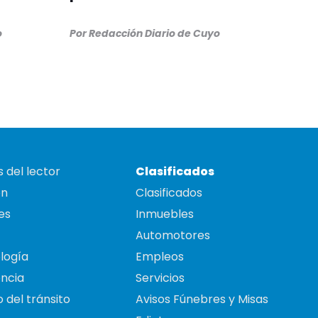
o
Por
Redacción Diario de Cuyo
 del lector
Clasificados
on
Clasificados
es
Inmuebles
Automotores
logía
Empleos
ncia
Servicios
 del tránsito
Avisos Fúnebres y Misas