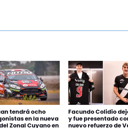
uan tendrá ocho
Facundo Colidio dej
onistas en la nueva
y fue presentado c
del Zonal Cuyano en
nuevo refuerzo de 