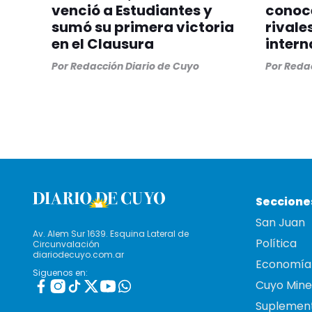
venció a Estudiantes y
conoc
sumó su primera victoria
rivale
en el Clausura
intern
Por
Redacción Diario de Cuyo
Por
Redac
Seccione
San Juan
Av. Alem Sur 1639. Esquina Lateral de
Política
Circunvalación
diariodecuyo.com.ar
Economía
Siguenos en:
Cuyo Mine
Suplemen