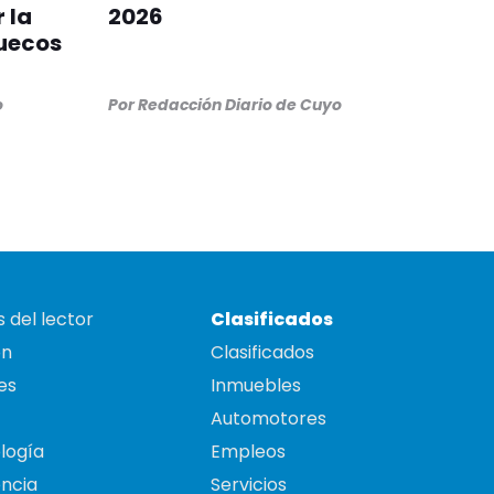
 la
2026
ruecos
o
Por
Redacción Diario de Cuyo
 del lector
Clasificados
on
Clasificados
es
Inmuebles
Automotores
logía
Empleos
ncia
Servicios