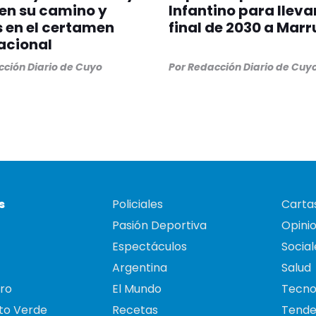
en su camino y
Infantino para llevar
s en el certamen
final de 2030 a Mar
acional
ción Diario de Cuyo
Por
Redacción Diario de Cuy
s
Policiales
Cartas
Pasión Deportiva
Opini
Espectáculos
Social
Argentina
Salud
ro
El Mundo
Tecno
to Verde
Recetas
Tende