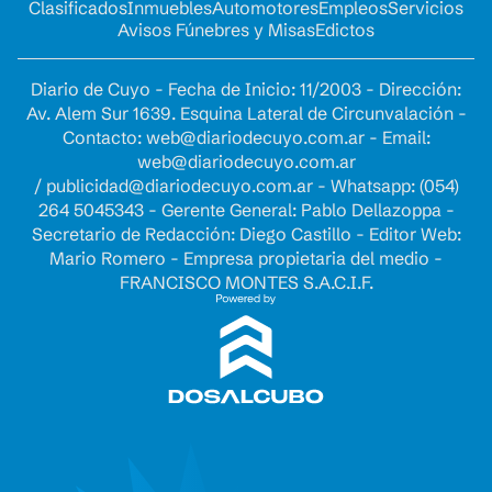
Clasificados
Inmuebles
Automotores
Empleos
Servicios
Avisos Fúnebres y Misas
Edictos
Diario de Cuyo - Fecha de Inicio: 11/2003 - Dirección:
Av. Alem Sur 1639. Esquina Lateral de Circunvalación -
Contacto:
web@diariodecuyo.com.ar
- Email:
web@diariodecuyo.com.ar
/
publicidad@diariodecuyo.com.ar
-
Whatsapp: (054)
264 5045343 - Gerente General: Pablo Dellazoppa -
Secretario de Redacción: Diego Castillo - Editor Web:
Mario Romero - Empresa propietaria del medio -
FRANCISCO MONTES S.A.C.I.F.