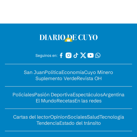
Seguinos en:
San Juan
Política
Economía
Cuyo Minero
Suplemento Verde
Revista OH
Policiales
Pasión Deportiva
Espectáculos
Argentina
El Mundo
Recetas
En las redes
Cartas del lector
Opinion
Sociales
Salud
Tecnología
Tendencia
Estado del tránsito