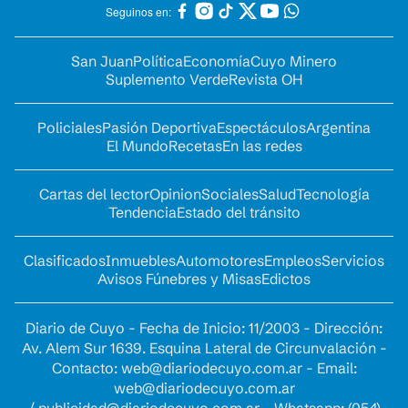
Seguinos en:
San Juan
Política
Economía
Cuyo Minero
Suplemento Verde
Revista OH
Policiales
Pasión Deportiva
Espectáculos
Argentina
El Mundo
Recetas
En las redes
Cartas del lector
Opinion
Sociales
Salud
Tecnología
Tendencia
Estado del tránsito
Clasificados
Inmuebles
Automotores
Empleos
Servicios
Avisos Fúnebres y Misas
Edictos
Diario de Cuyo - Fecha de Inicio: 11/2003 - Dirección:
Av. Alem Sur 1639. Esquina Lateral de Circunvalación -
Contacto:
web@diariodecuyo.com.ar
- Email:
web@diariodecuyo.com.ar