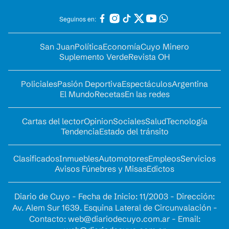
Seguinos en:
San Juan
Política
Economía
Cuyo Minero
Suplemento Verde
Revista OH
Policiales
Pasión Deportiva
Espectáculos
Argentina
El Mundo
Recetas
En las redes
Cartas del lector
Opinion
Sociales
Salud
Tecnología
Tendencia
Estado del tránsito
Clasificados
Inmuebles
Automotores
Empleos
Servicios
Avisos Fúnebres y Misas
Edictos
Diario de Cuyo - Fecha de Inicio: 11/2003 - Dirección:
Av. Alem Sur 1639. Esquina Lateral de Circunvalación -
Contacto:
web@diariodecuyo.com.ar
- Email: