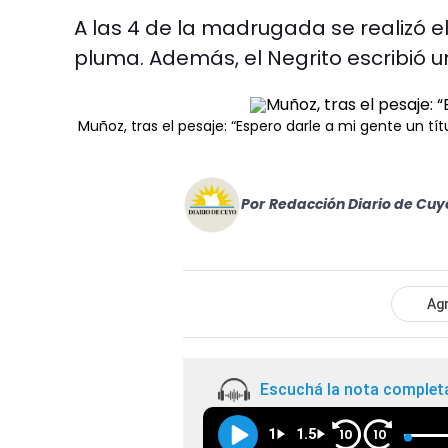
A las 4 de la madrugada se realizó el
pluma. Además, el Negrito escribió un
Muñoz, tras el pesaje: “Espero darle a mi gente un tí
Por
Redacción Diario de Cuy
Agr
Escuchá la nota complet
1
1.5
10
10