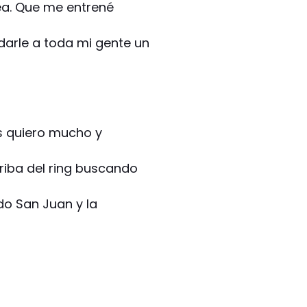
a. Que me entrené
arle a toda mi gente un
s quiero mucho y
rriba del ring buscando
ido San Juan y la