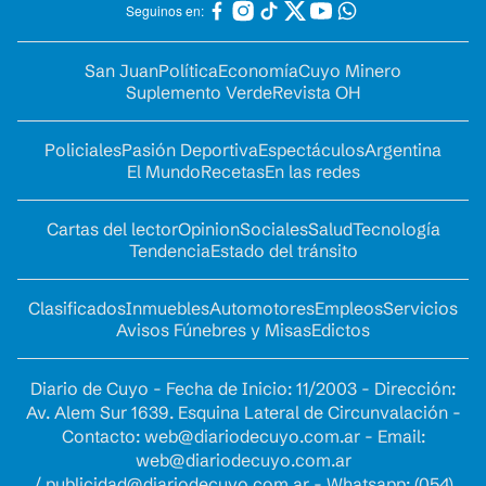
Seguinos en:
San Juan
Política
Economía
Cuyo Minero
Suplemento Verde
Revista OH
Policiales
Pasión Deportiva
Espectáculos
Argentina
El Mundo
Recetas
En las redes
Cartas del lector
Opinion
Sociales
Salud
Tecnología
Tendencia
Estado del tránsito
Clasificados
Inmuebles
Automotores
Empleos
Servicios
Avisos Fúnebres y Misas
Edictos
Diario de Cuyo - Fecha de Inicio: 11/2003 - Dirección:
Av. Alem Sur 1639. Esquina Lateral de Circunvalación -
Contacto:
web@diariodecuyo.com.ar
- Email:
web@diariodecuyo.com.ar
/
publicidad@diariodecuyo.com.ar
-
Whatsapp: (054)