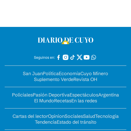
Seguinos en:
San Juan
Política
Economía
Cuyo Minero
Suplemento Verde
Revista OH
Policiales
Pasión Deportiva
Espectáculos
Argentina
El Mundo
Recetas
En las redes
Cartas del lector
Opinion
Sociales
Salud
Tecnología
Tendencia
Estado del tránsito