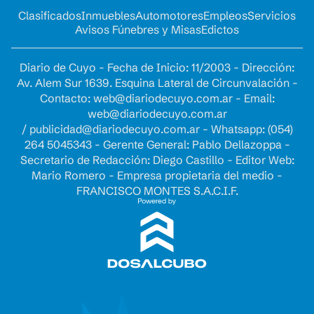
Clasificados
Inmuebles
Automotores
Empleos
Servicios
Avisos Fúnebres y Misas
Edictos
Diario de Cuyo - Fecha de Inicio: 11/2003 - Dirección:
Av. Alem Sur 1639. Esquina Lateral de Circunvalación -
Contacto:
web@diariodecuyo.com.ar
- Email:
web@diariodecuyo.com.ar
/
publicidad@diariodecuyo.com.ar
-
Whatsapp: (054)
264 5045343 - Gerente General: Pablo Dellazoppa -
Secretario de Redacción: Diego Castillo - Editor Web:
Mario Romero - Empresa propietaria del medio -
FRANCISCO MONTES S.A.C.I.F.