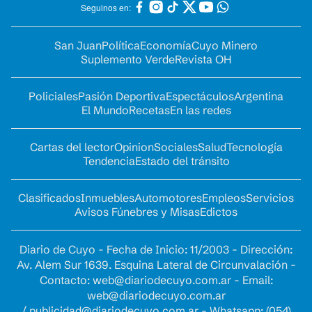
Seguinos en:
San Juan
Política
Economía
Cuyo Minero
Suplemento Verde
Revista OH
Policiales
Pasión Deportiva
Espectáculos
Argentina
El Mundo
Recetas
En las redes
Cartas del lector
Opinion
Sociales
Salud
Tecnología
Tendencia
Estado del tránsito
Clasificados
Inmuebles
Automotores
Empleos
Servicios
Avisos Fúnebres y Misas
Edictos
Diario de Cuyo - Fecha de Inicio: 11/2003 - Dirección:
Av. Alem Sur 1639. Esquina Lateral de Circunvalación -
Contacto:
web@diariodecuyo.com.ar
- Email:
web@diariodecuyo.com.ar
/
publicidad@diariodecuyo.com.ar
-
Whatsapp: (054)