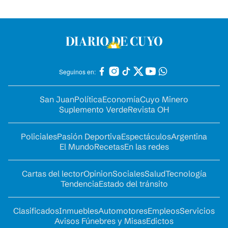
Seguinos en:
San Juan
Política
Economía
Cuyo Minero
Suplemento Verde
Revista OH
Policiales
Pasión Deportiva
Espectáculos
Argentina
El Mundo
Recetas
En las redes
Cartas del lector
Opinion
Sociales
Salud
Tecnología
Tendencia
Estado del tránsito
Clasificados
Inmuebles
Automotores
Empleos
Servicios
Avisos Fúnebres y Misas
Edictos