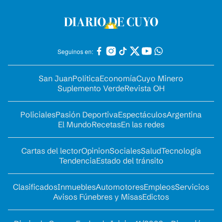
Seguinos en:
San Juan
Política
Economía
Cuyo Minero
Suplemento Verde
Revista OH
Policiales
Pasión Deportiva
Espectáculos
Argentina
El Mundo
Recetas
En las redes
Cartas del lector
Opinion
Sociales
Salud
Tecnología
Tendencia
Estado del tránsito
Clasificados
Inmuebles
Automotores
Empleos
Servicios
Avisos Fúnebres y Misas
Edictos