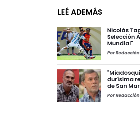
LEÉ ADEMÁS
Nicolás Tag
Selección A
Mundial"
Por
Redacción 
"Miadosqui
durísima r
de San Mar
Por
Redacción 