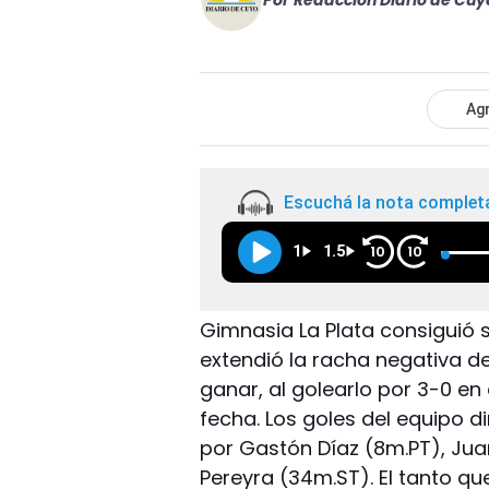
Por
Redacción Diario de Cuy
Agr
Escuchá la nota complet
1
1.5
10
10
Gimnasia La Plata consiguió su
extendió la racha negativa de
ganar, al golearlo por 3-0 en
fecha. Los goles del equipo d
por Gastón Díaz (8m.PT), Jua
Pereyra (34m.ST). El tanto qu