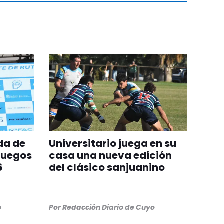
da de
Universitario juega en su
Juegos
casa una nueva edición
6
del clásico sanjuanino
o
Por
Redacción Diario de Cuyo