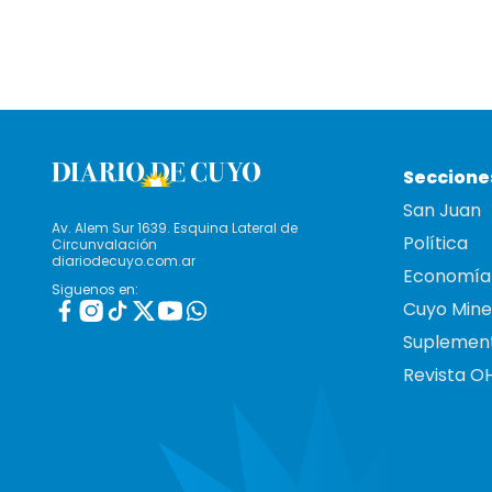
Seccione
San Juan
Av. Alem Sur 1639. Esquina Lateral de
Política
Circunvalación
diariodecuyo.com.ar
Economía
Siguenos en:
Cuyo Mine
Suplemen
Revista O