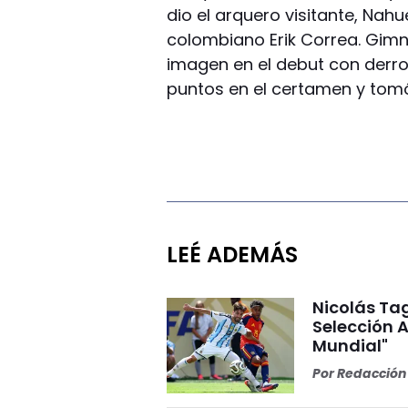
dio el arquero visitante, Nah
colombiano Erik Correa. Gim
imagen en el debut con derrot
puntos en el certamen y tomó
LEÉ ADEMÁS
Nicolás Tag
Selección A
Mundial"
Por
Redacción 