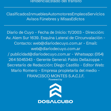
Tendencia
Estado del tránsito
Clasificados
Inmuebles
Automotores
Empleos
Servicios
Avisos Fúnebres y Misas
Edictos
Diario de Cuyo - Fecha de Inicio: 11/2003 - Dirección:
Av. Alem Sur 1639. Esquina Lateral de Circunvalación -
Contacto:
web@diariodecuyo.com.ar
- Email:
web@diariodecuyo.com.ar
/
publicidad@diariodecuyo.com.ar
-
Whatsapp: (054)
264 5045343 - Gerente General: Pablo Dellazoppa -
Secretario de Redacción: Diego Castillo - Editor Web:
Mario Romero - Empresa propietaria del medio -
FRANCISCO MONTES S.A.C.I.F.