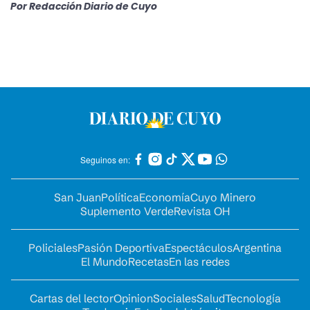
Por
Redacción Diario de Cuyo
Seguinos en:
San Juan
Política
Economía
Cuyo Minero
Suplemento Verde
Revista OH
Policiales
Pasión Deportiva
Espectáculos
Argentina
El Mundo
Recetas
En las redes
Cartas del lector
Opinion
Sociales
Salud
Tecnología