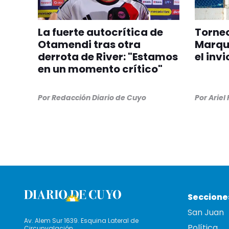
La fuerte autocrítica de
Torneo
Otamendi tras otra
Marqu
derrota de River: "Estamos
el inv
en un momento crítico"
Por
Redacción Diario de Cuyo
Por
Ariel
Seccione
San Juan
Av. Alem Sur 1639. Esquina Lateral de
Política
Circunvalación