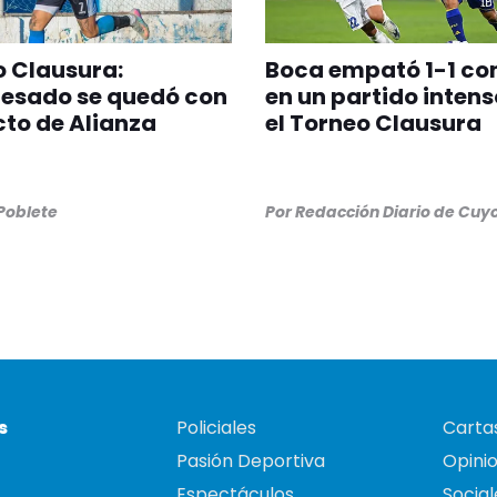
 Clausura:
Boca empató 1-1 co
esado se quedó con
en un partido intens
icto de Alianza
el Torneo Clausura
 Poblete
Por
Redacción Diario de Cuy
s
Policiales
Cartas
Pasión Deportiva
Opini
Espectáculos
Social