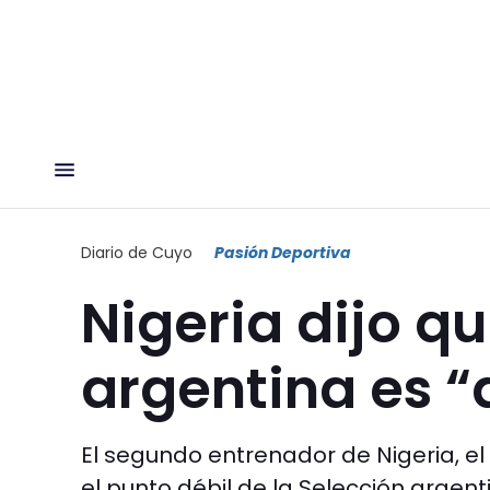
Diario de Cuyo
Pasión Deportiva
Nigeria dijo q
argentina es “
El segundo entrenador de Nigeria, e
el punto débil de la Selección argen