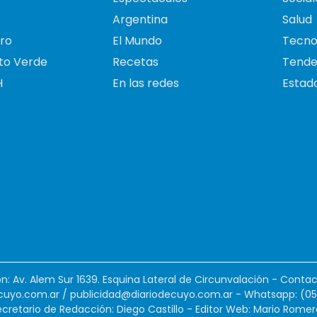
Argentina
Salud
ro
El Mundo
Tecno
to Verde
Recetas
Tende
H
En las redes
Estado
ión: Av. Alem Sur 1639. Esquina Lateral de Circunvalación - Contac
cuyo.com.ar
/
publicidad@diariodecuyo.com.ar
-
Whatsapp: (0
cretario de Redacción: Diego Castillo - Editor Web: Mario Romer