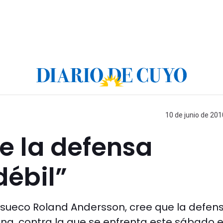
10 de junio de 201
ue la defensa
débil”
l sueco Roland Andersson, cree que la defen
tina, contra la que se enfrenta este sábado e