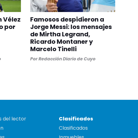
n Vélez
Famosos despidieron a
o por
Jorge Messi: los mensajes
de Mirtha Legrand,
Ricardo Montaner y
Marcelo Tinelli
o
Por
Redacción Diario de Cuyo
 del lector
Clasificados
on
Clasificados
es
Inmuebles