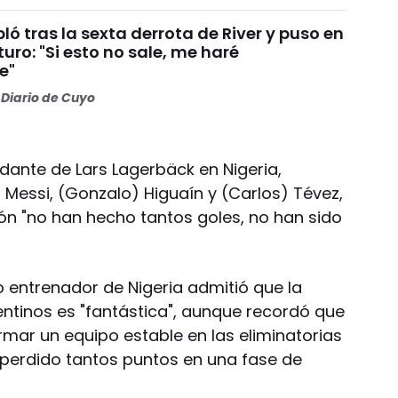
ó tras la sexta derrota de River y puso en
turo: "Si esto no sale, me haré
e"
Diario de Cuyo
dante de Lars Lagerbäck en Nigeria,
el) Messi, (Gonzalo) Higuaín y (Carlos) Tévez,
ón "no han hecho tantos goles, no han sido
do entrenador de Nigeria admitió que la
entinos es "fantástica", aunque recordó que
ar un equipo estable en las eliminatorias
perdido tantos puntos en una fase de