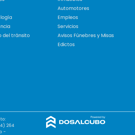
Automotores
logía
Empleos
ncia
Servicios
 del tránsito
Avisos Fúnebres y Misas
Edictos
to:
54) 264
o -