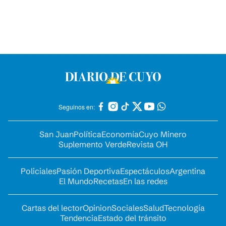
Seguinos en:
San Juan
Política
Economía
Cuyo Minero
Suplemento Verde
Revista OH
Policiales
Pasión Deportiva
Espectáculos
Argentina
El Mundo
Recetas
En las redes
Cartas del lector
Opinion
Sociales
Salud
Tecnología
Tendencia
Estado del tránsito