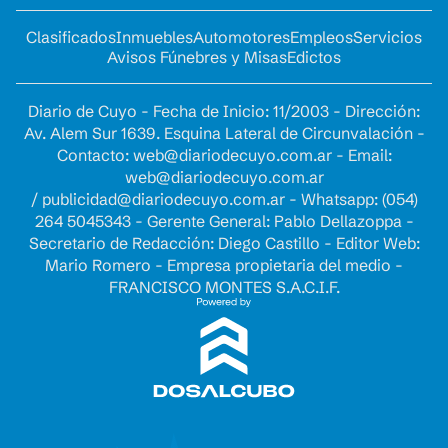
Clasificados
Inmuebles
Automotores
Empleos
Servicios
Avisos Fúnebres y Misas
Edictos
Diario de Cuyo - Fecha de Inicio: 11/2003 - Dirección:
Av. Alem Sur 1639. Esquina Lateral de Circunvalación -
Contacto:
web@diariodecuyo.com.ar
- Email:
web@diariodecuyo.com.ar
/
publicidad@diariodecuyo.com.ar
-
Whatsapp: (054)
264 5045343 - Gerente General: Pablo Dellazoppa -
Secretario de Redacción: Diego Castillo - Editor Web:
Mario Romero - Empresa propietaria del medio -
FRANCISCO MONTES S.A.C.I.F.