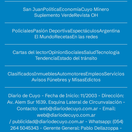
San Juan
Política
Economía
Cuyo Minero
Suplemento Verde
Revista OH
Policiales
Pasión Deportiva
Espectáculos
Argentina
El Mundo
Recetas
En las redes
Cartas del lector
Opinion
Sociales
Salud
Tecnología
Tendencia
Estado del tránsito
Clasificados
Inmuebles
Automotores
Empleos
Servicios
Avisos Fúnebres y Misas
Edictos
Diario de Cuyo - Fecha de Inicio: 11/2003 - Dirección:
Av. Alem Sur 1639. Esquina Lateral de Circunvalación -
Contacto:
web@diariodecuyo.com.ar
- Email:
web@diariodecuyo.com.ar
/
publicidad@diariodecuyo.com.ar
-
Whatsapp: (054)
264 5045343 - Gerente General: Pablo Dellazoppa -