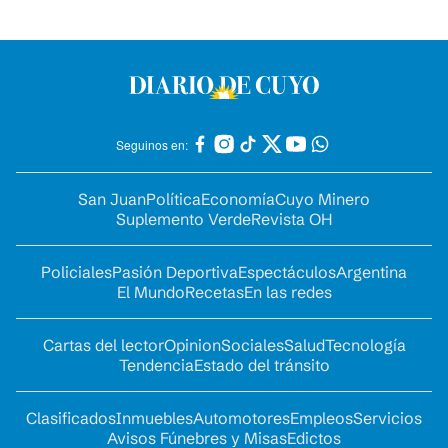
Seguinos en:
San Juan
Política
Economía
Cuyo Minero
Suplemento Verde
Revista OH
Policiales
Pasión Deportiva
Espectáculos
Argentina
El Mundo
Recetas
En las redes
Cartas del lector
Opinion
Sociales
Salud
Tecnología
Tendencia
Estado del tránsito
Clasificados
Inmuebles
Automotores
Empleos
Servicios
Avisos Fúnebres y Misas
Edictos