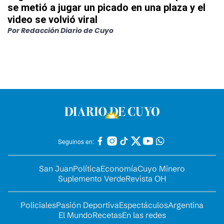
se metió a jugar un picado en una plaza y el
video se volvió viral
Por
Redacción Diario de Cuyo
Seguinos en:
San Juan
Política
Economía
Cuyo Minero
Suplemento Verde
Revista OH
Policiales
Pasión Deportiva
Espectáculos
Argentina
El Mundo
Recetas
En las redes