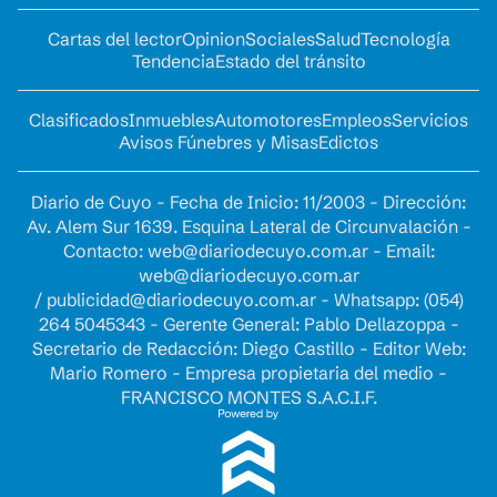
Cartas del lector
Opinion
Sociales
Salud
Tecnología
Tendencia
Estado del tránsito
Clasificados
Inmuebles
Automotores
Empleos
Servicios
Avisos Fúnebres y Misas
Edictos
Diario de Cuyo - Fecha de Inicio: 11/2003 - Dirección:
Av. Alem Sur 1639. Esquina Lateral de Circunvalación -
Contacto:
web@diariodecuyo.com.ar
- Email:
web@diariodecuyo.com.ar
/
publicidad@diariodecuyo.com.ar
-
Whatsapp: (054)
264 5045343 - Gerente General: Pablo Dellazoppa -
Secretario de Redacción: Diego Castillo - Editor Web:
Mario Romero - Empresa propietaria del medio -
FRANCISCO MONTES S.A.C.I.F.