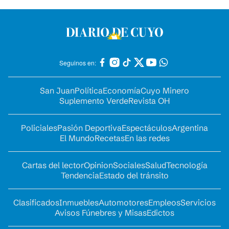
Seguinos en:
San Juan
Política
Economía
Cuyo Minero
Suplemento Verde
Revista OH
Policiales
Pasión Deportiva
Espectáculos
Argentina
El Mundo
Recetas
En las redes
Cartas del lector
Opinion
Sociales
Salud
Tecnología
Tendencia
Estado del tránsito
Clasificados
Inmuebles
Automotores
Empleos
Servicios
Avisos Fúnebres y Misas
Edictos