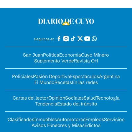
Seguinos en:
San Juan
Política
Economía
Cuyo Minero
Suplemento Verde
Revista OH
Policiales
Pasión Deportiva
Espectáculos
Argentina
El Mundo
Recetas
En las redes
Cartas del lector
Opinion
Sociales
Salud
Tecnología
Tendencia
Estado del tránsito
Clasificados
Inmuebles
Automotores
Empleos
Servicios
Avisos Fúnebres y Misas
Edictos