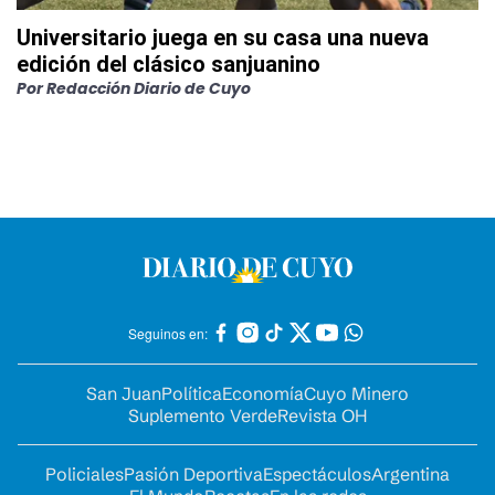
Universitario juega en su casa una nueva
edición del clásico sanjuanino
Por
Redacción Diario de Cuyo
Seguinos en:
San Juan
Política
Economía
Cuyo Minero
Suplemento Verde
Revista OH
Policiales
Pasión Deportiva
Espectáculos
Argentina