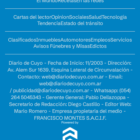
El Mundo
Recetas
En las redes
Cartas del lector
Opinion
Sociales
Salud
Tecnología
Tendencia
Estado del tránsito
Clasificados
Inmuebles
Automotores
Empleos
Servicios
Avisos Fúnebres y Misas
Edictos
Diario de Cuyo - Fecha de Inicio: 11/2003 - Dirección:
Av. Alem Sur 1639. Esquina Lateral de Circunvalación -
Contacto:
web@diariodecuyo.com.ar
- Email:
web@diariodecuyo.com.ar
/
publicidad@diariodecuyo.com.ar
-
Whatsapp: (054)
264 5045343 - Gerente General: Pablo Dellazoppa -
Secretario de Redacción: Diego Castillo - Editor Web:
Mario Romero - Empresa propietaria del medio -
FRANCISCO MONTES S.A.C.I.F.