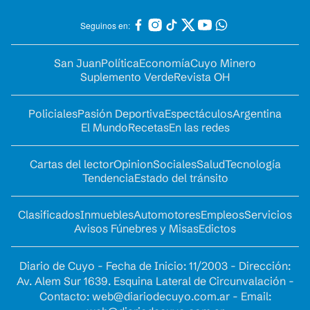
Seguinos en:
San Juan
Política
Economía
Cuyo Minero
Suplemento Verde
Revista OH
Policiales
Pasión Deportiva
Espectáculos
Argentina
El Mundo
Recetas
En las redes
Cartas del lector
Opinion
Sociales
Salud
Tecnología
Tendencia
Estado del tránsito
Clasificados
Inmuebles
Automotores
Empleos
Servicios
Avisos Fúnebres y Misas
Edictos
Diario de Cuyo - Fecha de Inicio: 11/2003 - Dirección:
Av. Alem Sur 1639. Esquina Lateral de Circunvalación -
Contacto:
web@diariodecuyo.com.ar
- Email: