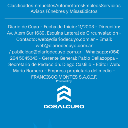
Clasificados
Inmuebles
Automotores
Empleos
Servicios
Avisos Fúnebres y Misas
Edictos
Diario de Cuyo - Fecha de Inicio: 11/2003 - Dirección:
Av. Alem Sur 1639. Esquina Lateral de Circunvalación -
Contacto:
web@diariodecuyo.com.ar
- Email:
web@diariodecuyo.com.ar
/
publicidad@diariodecuyo.com.ar
-
Whatsapp: (054)
264 5045343 - Gerente General: Pablo Dellazoppa -
Secretario de Redacción: Diego Castillo - Editor Web:
Mario Romero - Empresa propietaria del medio -
FRANCISCO MONTES S.A.C.I.F.