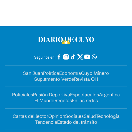
Seguinos en:
San Juan
Política
Economía
Cuyo Minero
Suplemento Verde
Revista OH
Policiales
Pasión Deportiva
Espectáculos
Argentina
El Mundo
Recetas
En las redes
Cartas del lector
Opinion
Sociales
Salud
Tecnología
Tendencia
Estado del tránsito