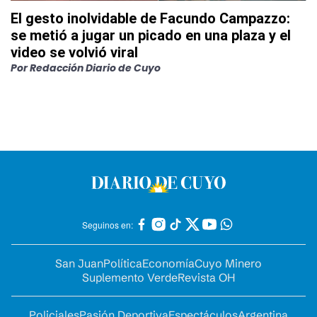
El gesto inolvidable de Facundo Campazzo:
se metió a jugar un picado en una plaza y el
video se volvió viral
Por
Redacción Diario de Cuyo
Seguinos en:
San Juan
Política
Economía
Cuyo Minero
Suplemento Verde
Revista OH
Policiales
Pasión Deportiva
Espectáculos
Argentina