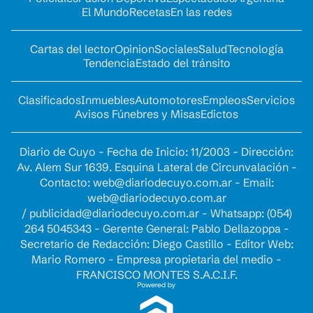
El Mundo
Recetas
En las redes
Cartas del lector
Opinion
Sociales
Salud
Tecnología
Tendencia
Estado del tránsito
Clasificados
Inmuebles
Automotores
Empleos
Servicios
Avisos Fúnebres y Misas
Edictos
Diario de Cuyo - Fecha de Inicio: 11/2003 - Dirección:
Av. Alem Sur 1639. Esquina Lateral de Circunvalación -
Contacto:
web@diariodecuyo.com.ar
- Email:
web@diariodecuyo.com.ar
/
publicidad@diariodecuyo.com.ar
-
Whatsapp: (054)
264 5045343 - Gerente General: Pablo Dellazoppa -
Secretario de Redacción: Diego Castillo - Editor Web:
Mario Romero - Empresa propietaria del medio -
FRANCISCO MONTES S.A.C.I.F.