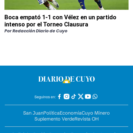
Boca empató 1-1 con Vélez en un partido
intenso por el Torneo Clausura
Por
Redacción Diario de Cuyo
Seguinos en:
San Juan
Política
Economía
Cuyo Minero
Suplemento Verde
Revista OH