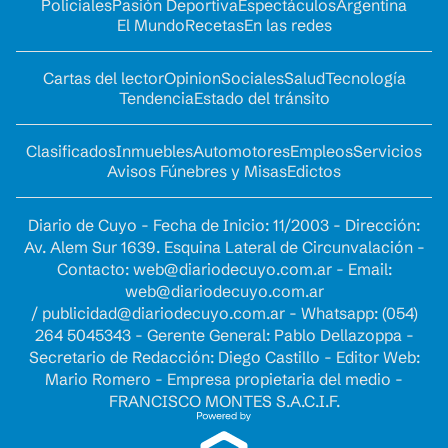
Policiales
Pasión Deportiva
Espectáculos
Argentina
El Mundo
Recetas
En las redes
Cartas del lector
Opinion
Sociales
Salud
Tecnología
Tendencia
Estado del tránsito
Clasificados
Inmuebles
Automotores
Empleos
Servicios
Avisos Fúnebres y Misas
Edictos
Diario de Cuyo - Fecha de Inicio: 11/2003 - Dirección:
Av. Alem Sur 1639. Esquina Lateral de Circunvalación -
Contacto:
web@diariodecuyo.com.ar
- Email:
web@diariodecuyo.com.ar
/
publicidad@diariodecuyo.com.ar
-
Whatsapp: (054)
264 5045343 - Gerente General: Pablo Dellazoppa -
Secretario de Redacción: Diego Castillo - Editor Web:
Mario Romero - Empresa propietaria del medio -
FRANCISCO MONTES S.A.C.I.F.