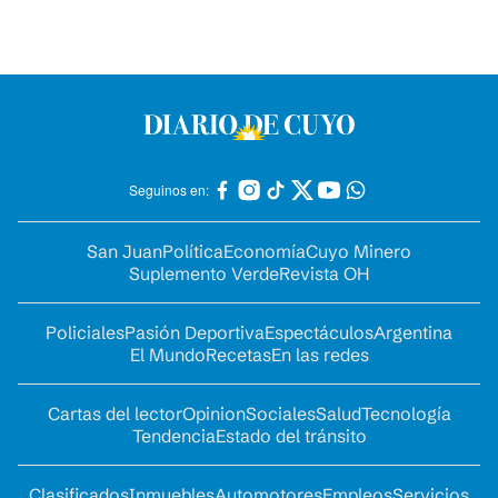
Seguinos en:
San Juan
Política
Economía
Cuyo Minero
Suplemento Verde
Revista OH
Policiales
Pasión Deportiva
Espectáculos
Argentina
El Mundo
Recetas
En las redes
Cartas del lector
Opinion
Sociales
Salud
Tecnología
Tendencia
Estado del tránsito
Clasificados
Inmuebles
Automotores
Empleos
Servicios