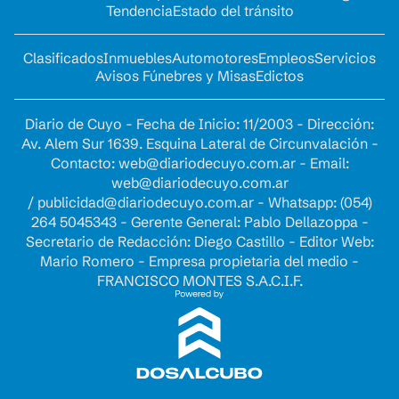
Tendencia
Estado del tránsito
Clasificados
Inmuebles
Automotores
Empleos
Servicios
Avisos Fúnebres y Misas
Edictos
Diario de Cuyo - Fecha de Inicio: 11/2003 - Dirección:
Av. Alem Sur 1639. Esquina Lateral de Circunvalación -
Contacto:
web@diariodecuyo.com.ar
- Email:
web@diariodecuyo.com.ar
/
publicidad@diariodecuyo.com.ar
-
Whatsapp: (054)
264 5045343 - Gerente General: Pablo Dellazoppa -
Secretario de Redacción: Diego Castillo - Editor Web:
Mario Romero - Empresa propietaria del medio -
FRANCISCO MONTES S.A.C.I.F.