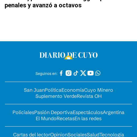
penales y avanzó a octavos
Seguinos en:
San Juan
Política
Economía
Cuyo Minero
Suplemento Verde
Revista OH
Policiales
Pasión Deportiva
Espectáculos
Argentina
El Mundo
Recetas
En las redes
Cartas del lector
Opinion
Sociales
Salud
Tecnología