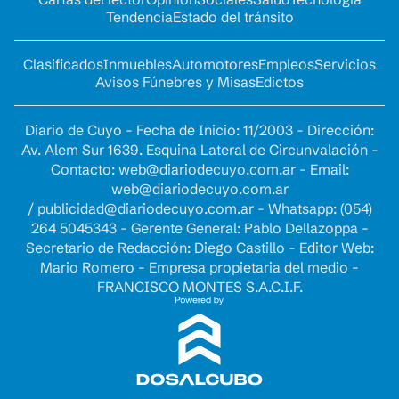
Tendencia
Estado del tránsito
Clasificados
Inmuebles
Automotores
Empleos
Servicios
Avisos Fúnebres y Misas
Edictos
Diario de Cuyo - Fecha de Inicio: 11/2003 - Dirección:
Av. Alem Sur 1639. Esquina Lateral de Circunvalación -
Contacto:
web@diariodecuyo.com.ar
- Email:
web@diariodecuyo.com.ar
/
publicidad@diariodecuyo.com.ar
-
Whatsapp: (054)
264 5045343 - Gerente General: Pablo Dellazoppa -
Secretario de Redacción: Diego Castillo - Editor Web:
Mario Romero - Empresa propietaria del medio -
FRANCISCO MONTES S.A.C.I.F.