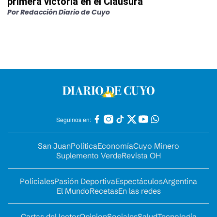
primera victoria en el Clausura
Por
Redacción Diario de Cuyo
Seguinos en:
San Juan
Política
Economía
Cuyo Minero
Suplemento Verde
Revista OH
Policiales
Pasión Deportiva
Espectáculos
Argentina
El Mundo
Recetas
En las redes
Cartas del lector
Opinion
Sociales
Salud
Tecnología