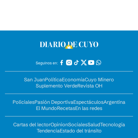
Seguinos en:
San Juan
Política
Economía
Cuyo Minero
Suplemento Verde
Revista OH
Policiales
Pasión Deportiva
Espectáculos
Argentina
El Mundo
Recetas
En las redes
Cartas del lector
Opinion
Sociales
Salud
Tecnología
Tendencia
Estado del tránsito