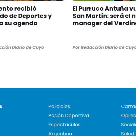
nto recibió
El Purruco Antuña v
do de Deportes y
San Martín: será el 
a su agenda
manager del Verdin
ción Diario de Cuyo
Por
Redacción Diario de Cuy
s
Policiales
Cartas
Pasión Deportiva
Opini
Espectáculos
Social
Argentina
Salud