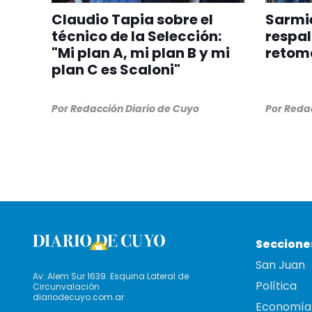
Claudio Tapia sobre el
Sarmie
técnico de la Selección:
respal
"Mi plan A, mi plan B y mi
retom
plan C es Scaloni"
Por
Redacción Diario de Cuyo
Por
Redac
Seccione
San Juan
Av. Alem Sur 1639. Esquina Lateral de
Política
Circunvalación
diariodecuyo.com.ar
Economía