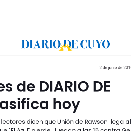
2 de junio de 201
res de DIARIO DE
asifica hoy
 lectores dicen que Unión de Rawson llega al
e "El Azul" pierde. Juegan a las 15 contra Ge