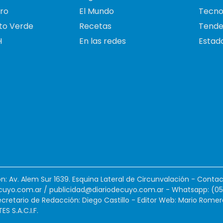
ro
El Mundo
Tecno
to Verde
Recetas
Tende
H
En las redes
Estado
ión: Av. Alem Sur 1639. Esquina Lateral de Circunvalación - Contac
cuyo.com.ar
/
publicidad@diariodecuyo.com.ar
-
Whatsapp: (0
cretario de Redacción: Diego Castillo - Editor Web: Mario Romer
 S.A.C.I.F.