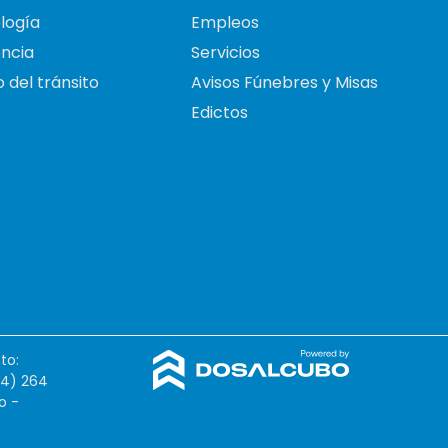
logía
Empleos
ncia
Servicios
 del tránsito
Avisos Fúnebres y Misas
Edictos
to:
54) 264
o -