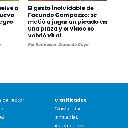
uelve a
El gesto inolvidable de
nuevo
Facundo Campazzo: se
egro
metió a jugar un picado en
una plaza y el video se
volvió viral
o
Por
Redacción Diario de Cuyo
 del lector
Clasificados
on
Clasificados
es
Inmuebles
Automotores